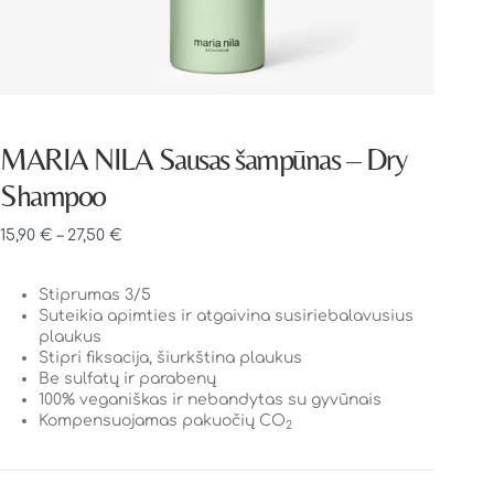
MARIA NILA Sausas šampūnas – Dry
Shampoo
15,90
€
–
27,50
€
Stiprumas 3/5
Suteikia apimties ir atgaivina susiriebalavusius
plaukus
Stipri fiksacija, šiurkština plaukus
Be sulfatų ir parabenų
100% veganiškas ir nebandytas su gyvūnais
Kompensuojamas pakuočių CO
2