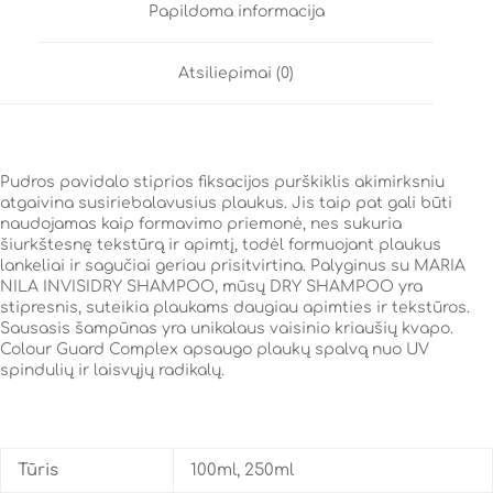
Papildoma informacija
Atsiliepimai (0)
Pudros pavidalo stiprios fiksacijos purškiklis akimirksniu
atgaivina susiriebalavusius plaukus. Jis taip pat gali būti
naudojamas kaip formavimo priemonė, nes sukuria
šiurkštesnę tekstūrą ir apimtį, todėl formuojant plaukus
lankeliai ir sagučiai geriau prisitvirtina. Palyginus su MARIA
NILA INVISIDRY SHAMPOO, mūsų DRY SHAMPOO yra
stipresnis, suteikia plaukams daugiau apimties ir tekstūros.
Sausasis šampūnas yra unikalaus vaisinio kriaušių kvapo.
Colour Guard Complex apsaugo plaukų spalvą nuo UV
spindulių ir laisvųjų radikalų.
Tūris
100ml, 250ml