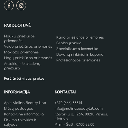
PARDUOTUVĖ
Plaukų priežiūros
Kūno priežiūros priemonės
priemonės
Grožio įrankiai
Veido priežiūros priemonės
Specializuota kosmetika
Makiažo priemonės
Dovanų rinkiniai ir kuponai
Nagų priežiūros priemonės
Profesionalios priemonės
Antakių ir blakstienų
priežiūra
Peržiūrėti visas prekes
INFORMACIJA
KONTAKTAI
Apie Malina Beauty Lab
+370 (666) 88814
Mūsų paslaugos
info@malinabeautylab.com
Kontaktinė informacija
Kalvarijų g. 126A, 08210 Vilnius,
Lietuva
Pirkimo taisyklės ir
sąlygos
Pirm - Šešt : 07.00-22.00