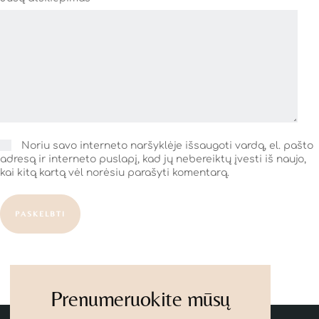
Noriu savo interneto naršyklėje išsaugoti vardą, el. pašto
adresą ir interneto puslapį, kad jų nebereiktų įvesti iš naujo,
kai kitą kartą vėl norėsiu parašyti komentarą.
PASKELBTI
Prenumeruokite mūsų