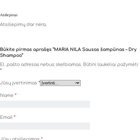
Atsiliepimai
Atsiliepimų dar nėra.
Būkite pirmas aprašęs “MARIA NILA Sausas šampūnas – Dry
Shampoo”
El. pašto adresas nebus skelbiamas.
Būtini laukeliai pažymėti
*
Jūsų įvertinimas
*
Name
*
Email
*
Jūsų atsiliepimas
*