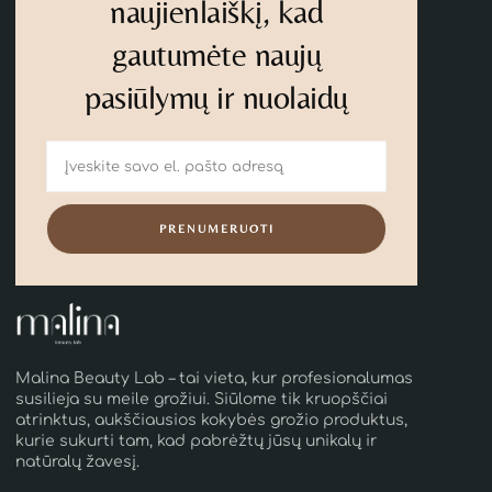
naujienlaiškį, kad
gautumėte naujų
pasiūlymų ir nuolaidų
PRENUMERUOTI
Malina Beauty Lab – tai vieta, kur profesionalumas
susilieja su meile grožiui. Siūlome tik kruopščiai
atrinktus, aukščiausios kokybės grožio produktus,
kurie sukurti tam, kad pabrėžtų jūsų unikalų ir
natūralų žavesį.