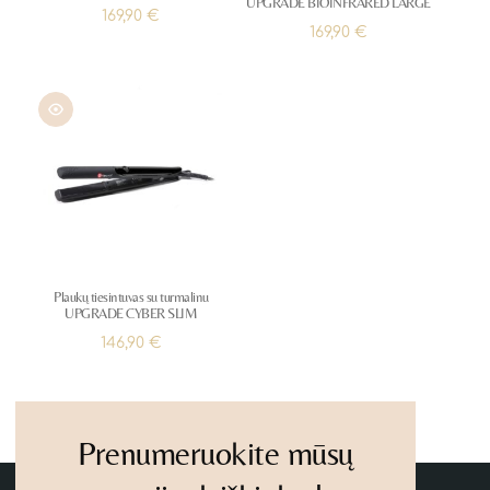
UPGRADE BIOINFRARED LARGE
169,90
€
169,90
€
Plaukų tiesintuvas su turmalinu
UPGRADE CYBER SLIM
146,90
€
Prenumeruokite mūsų