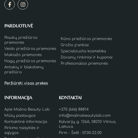
PARDUOTUVĖ
Plaukų priežiūros
Kūno priežiūros priemonės
priemonės
Grožio įrankiai
Veido priežiūros priemonės
Specializuota kosmetika
Makiažo priemonės
Dovanų rinkiniai ir kuponai
Nagų priežiūros priemonės
Profesionalios priemonės
Antakių ir blakstienų
priežiūra
Peržiūrėti visas prekes
INFORMACIJA
KONTAKTAI
Apie Malina Beauty Lab
+370 (666) 88814
Mūsų paslaugos
info@malinabeautylab.com
Kontaktinė informacija
Kalvarijų g. 126A, 08210 Vilnius,
Lietuva
Pirkimo taisyklės ir
sąlygos
Pirm - Šešt : 07.00-22.00