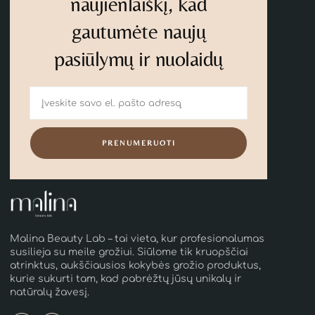
naujienlaiškį, kad
gautumėte naujų
pasiūlymų ir nuolaidų
PRENUMERUOTI
Malina Beauty Lab – tai vieta, kur profesionalumas
susilieja su meile grožiui. Siūlome tik kruopščiai
atrinktus, aukščiausios kokybės grožio produktus,
kurie sukurti tam, kad pabrėžtų jūsų unikalų ir
natūralų žavesį.