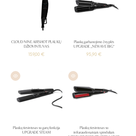
CLOUD NINE AIRSHOT PLAUKŲ
Plaukų garbanojimo žnyplės
DŽIOVINTUVAS
UPGRADE ,,NEWAVE BIG”
159,00
€
95,90
€
Plaukų tiesintuvas su garų funkcija
Plaukų tiesintuvas su
UPGRADE STEAM
infraraudonaisiais spinduliais