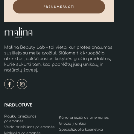
PRENUMERUOTI
Malina Beauty Lab – tai vieta, kur profesionalumas
susilieja su meile grožiui. Siūlome tik kruopščiai
atrinktus, aukščiausios kokybės grožio produktus,
kurie sukurti tam, kad pabrėžtų jūsų unikalų ir
natūralų žavesį.
PARDUOTUVĖ
Plaukų priežiūros
Kūno priežiūros priemonės
priemonės
Grožio įrankiai
Veido priežiūros priemonės
Specializuota kosmetika
Makiažo priemonės