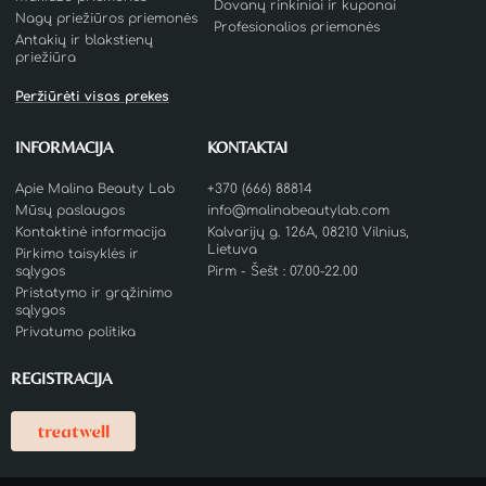
Dovanų rinkiniai ir kuponai
Nagų priežiūros priemonės
Profesionalios priemonės
Antakių ir blakstienų
priežiūra
Peržiūrėti visas prekes
INFORMACIJA
KONTAKTAI
Apie Malina Beauty Lab
+370 (666) 88814
Mūsų paslaugos
info@malinabeautylab.com
Kontaktinė informacija
Kalvarijų g. 126A, 08210 Vilnius,
Lietuva
Pirkimo taisyklės ir
sąlygos
Pirm - Šešt : 07.00-22.00
Pristatymo ir grąžinimo
sąlygos
Privatumo politika
REGISTRACIJA