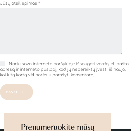
Jūsų atsiliepimas
*
Noriu savo interneto naršyklėje išsaugoti vardą, el. pašto
adresą ir interneto puslapį, kad jų nebereiktų įvesti iš naujo,
kai kitą kartą vėl norėsiu parašyti komentarą.
PASKELBTI
Prenumeruokite mūsų