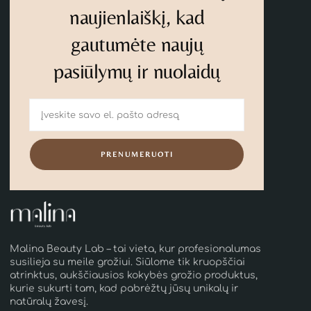
naujienlaiškį, kad
gautumėte naujų
pasiūlymų ir nuolaidų
PRENUMERUOTI
Malina Beauty Lab – tai vieta, kur profesionalumas
susilieja su meile grožiui. Siūlome tik kruopščiai
atrinktus, aukščiausios kokybės grožio produktus,
kurie sukurti tam, kad pabrėžtų jūsų unikalų ir
natūralų žavesį.