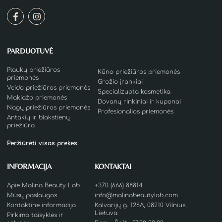
PARDUOTUVĖ
Plaukų priežiūros
Kūno priežiūros priemonės
priemonės
Grožio įrankiai
Veido priežiūros priemonės
Specializuota kosmetika
Makiažo priemonės
Dovanų rinkiniai ir kuponai
Nagų priežiūros priemonės
Profesionalios priemonės
Antakių ir blakstienų
priežiūra
Peržiūrėti visas prekes
INFORMACIJA
KONTAKTAI
Apie Malina Beauty Lab
+370 (666) 88814
Mūsų paslaugos
info@malinabeautylab.com
Kontaktinė informacija
Kalvarijų g. 126A, 08210 Vilnius,
Lietuva
Pirkimo taisyklės ir