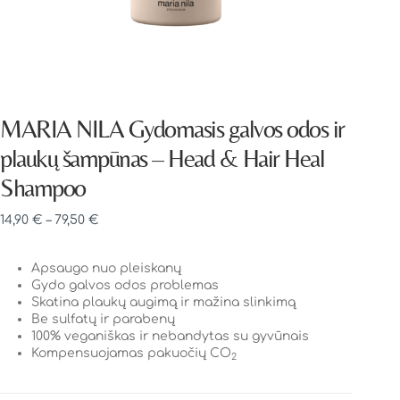
MARIA NILA Gydomasis galvos odos ir
plaukų šampūnas – Head & Hair Heal
Shampoo
14,90
€
–
79,50
€
Apsaugo nuo pleiskanų
Gydo galvos odos problemas
Skatina plaukų augimą ir mažina slinkimą
Be sulfatų ir parabenų
100% veganiškas ir nebandytas su gyvūnais
Kompensuojamas pakuočių CO
2