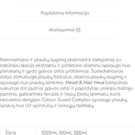
Papildoma informacija
Atsiliepimai (0)
Raminamasis ir plaukų augimą skatinantis šampūnas su
natūraliu alavijo ekstraktu ir piroktono olaminu apsaugo nuo
pleiskanų ir gydo galvos odos problemas. Sudedamosios
dalys stimuliuoja plaukų folikulus, skatina plaukų augimą ir
apsaugo nuo plaukų slinkimo.
Head & Hair Heal
šampūnas
sukurtas itin jautriai galvos odai ir papildytas unikaliu baltojo
jazmino, galbaninės ferulos ir liepų žiedų aromatu, kuris
nesukelia alergijos. Colour Guard Complex apsaugo plaukų
spalvą nuo UV spindulių ir laisvųjų radikalų.
Tūris
1000ml, 100ml, 350ml