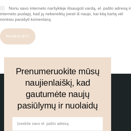
Noriu savo interneto naršyklėje išsaugoti vardą, el. pašto adresą ir
interneto puslapį, kad jų nebereiktų įvesti iš naujo, kai kitą kartą vėl
norėsiu parašyti komentarą.
PASKELBTI
Prenumeruokite mūsų
naujienlaiškį, kad
gautumėte naujų
pasiūlymų ir nuolaidų