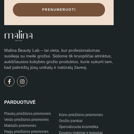
PRENUMERUOTI
Malina Beauty Lab – tai vieta, kur profesionalumas
susilieja su meile grožiui. Siūlome tik kruopščiai atrinktus,
aukščiausios kokybės grožio produktus, kurie sukurti tam,
kad pabrėžtų jūsų unikalų ir natūralų žavesį.
PARDUOTUVĖ
Plaukų priežiūros priemonės
Kūno priežiūros priemonės
Veido priežiūros priemonės
Grožio įrankiai
Makiažo priemonės
Specializuota kosmetika
Nagų priežiūros priemonės
Dovanų rinkiniai ir kuponai