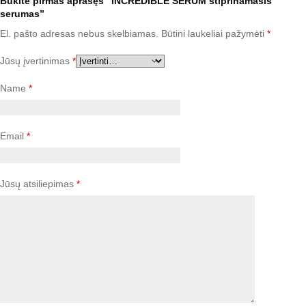
Būkite pirmas aprašęs “INCREDIBLE SERUM stiprinamasis
serumas”
El. pašto adresas nebus skelbiamas.
Būtini laukeliai pažymėti
*
Jūsų įvertinimas
*
Name
*
Email
*
Jūsų atsiliepimas
*