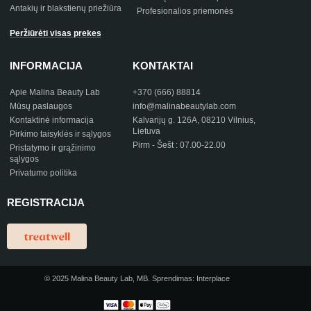
Antakių ir blakstienų priežiūra
Profesionalios priemonės
Peržiūrėti visas prekes
INFORMACIJA
KONTAKTAI
Apie Malina Beauty Lab
+370 (666) 88814
Mūsų paslaugos
info@malinabeautylab.com
Kontaktinė informacija
Kalvarijų g. 126A, 08210 Vilnius,
Lietuva
Pirkimo taisyklės ir sąlygos
Pirm - Šešt : 07.00-22.00
Pristatymo ir grąžinimo
sąlygos
Privatumo politika
REGISTRACIJA
© 2025 Malina Beauty Lab, MB. Sprendimas:
Interplace