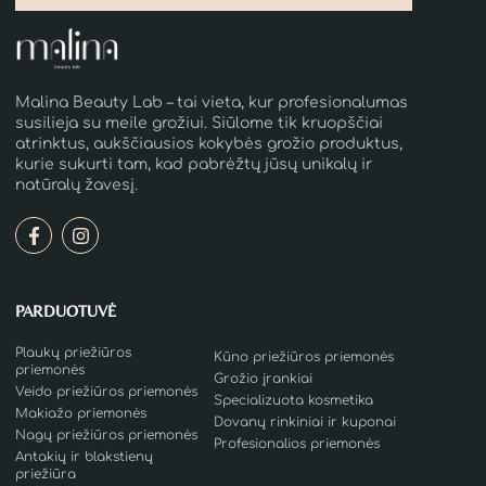
Malina Beauty Lab – tai vieta, kur profesionalumas
susilieja su meile grožiui. Siūlome tik kruopščiai
atrinktus, aukščiausios kokybės grožio produktus,
kurie sukurti tam, kad pabrėžtų jūsų unikalų ir
natūralų žavesį.
PARDUOTUVĖ
Plaukų priežiūros
Kūno priežiūros priemonės
priemonės
Grožio įrankiai
Veido priežiūros priemonės
Specializuota kosmetika
Makiažo priemonės
Dovanų rinkiniai ir kuponai
Nagų priežiūros priemonės
Profesionalios priemonės
Antakių ir blakstienų
priežiūra