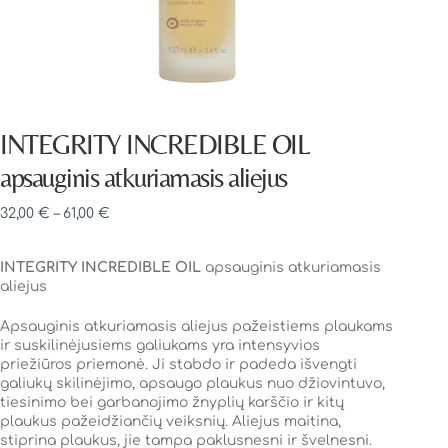
INTEGRITY INCREDIBLE OIL
apsauginis atkuriamasis aliejus
32,00
€
–
61,00
€
INTEGRITY INCREDIBLE OIL
apsauginis atkuriamasis
aliejus
Apsauginis atkuriamasis aliejus pažeistiems plaukams
ir suskilinėjusiems galiukams yra intensyvios
priežiūros priemonė. Ji stabdo ir padeda išvengti
galiukų skilinėjimo, apsaugo plaukus nuo džiovintuvo,
tiesinimo bei garbanojimo žnyplių karščio ir kitų
plaukus pažeidžiančių veiksnių. Aliejus maitina,
stiprina plaukus, jie tampa paklusnesni ir švelnesni.