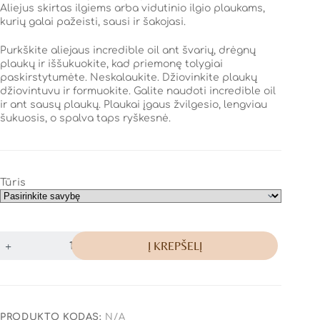
Aliejus skirtas ilgiems arba vidutinio ilgio plaukams,
kurių galai pažeisti, sausi ir šakojasi.
Purkškite aliejaus incredible oil ant švarių, drėgnų
plaukų ir iššukuokite, kad priemonę tolygiai
paskirstytumėte. Neskalaukite. Džiovinkite plaukų
džiovintuvu ir formuokite. Galite naudoti incredible oil
ir ant sausų plaukų. Plaukai įgaus žvilgesio, lengviau
šukuosis, o spalva taps ryškesnė.
Tūris
Į KREPŠELĮ
PRODUKTO KODAS:
N/A