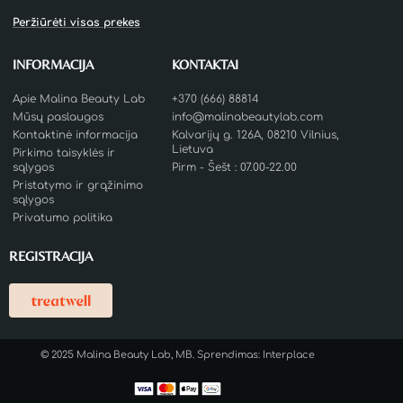
Peržiūrėti visas prekes
INFORMACIJA
KONTAKTAI
Apie Malina Beauty Lab
+370 (666) 88814
Mūsų paslaugos
info@malinabeautylab.com
Kontaktinė informacija
Kalvarijų g. 126A, 08210 Vilnius,
Lietuva
Pirkimo taisyklės ir
sąlygos
Pirm - Šešt : 07.00-22.00
Pristatymo ir grąžinimo
sąlygos
Privatumo politika
REGISTRACIJA
© 2025 Malina Beauty Lab, MB. Sprendimas:
Interplace