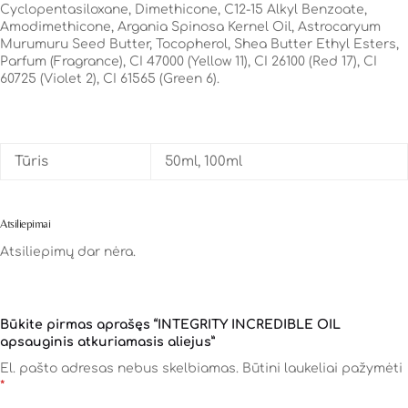
Cyclopentasiloxane, Dimethicone, C12-15 Alkyl Benzoate,
Amodimethicone, Argania Spinosa Kernel Oil, Astrocaryum
Murumuru Seed Butter, Tocopherol, Shea Butter Ethyl Esters,
Parfum (Fragrance), CI 47000 (Yellow 11), CI 26100 (Red 17), CI
60725 (Violet 2), CI 61565 (Green 6).
Tūris
50ml, 100ml
Atsiliepimai
Atsiliepimų dar nėra.
Būkite pirmas aprašęs “INTEGRITY INCREDIBLE OIL
apsauginis atkuriamasis aliejus”
El. pašto adresas nebus skelbiamas.
Būtini laukeliai pažymėti
*