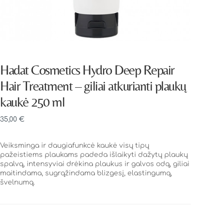
Hadat Cosmetics Hydro Deep Repair
Hair Treatment – giliai atkurianti plaukų
kaukė 250 ml
35,00
€
Veiksminga ir daugiafunkcė kaukė visų tipų
pažeistiems plaukams padeda išlaikyti dažytų plaukų
spalvą, intensyviai drėkina plaukus ir galvos odą, giliai
maitindama, sugrąžindama blizgesį, elastingumą,
švelnumą.