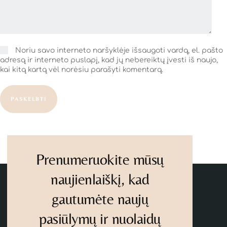
Noriu savo interneto naršyklėje išsaugoti vardą, el. pašto
adresą ir interneto puslapį, kad jų nebereiktų įvesti iš naujo,
kai kitą kartą vėl norėsiu parašyti komentarą.
PASKELBTI
Prenumeruokite mūsų
naujienlaiškį, kad
gautumėte naujų
pasiūlymų ir nuolaidų