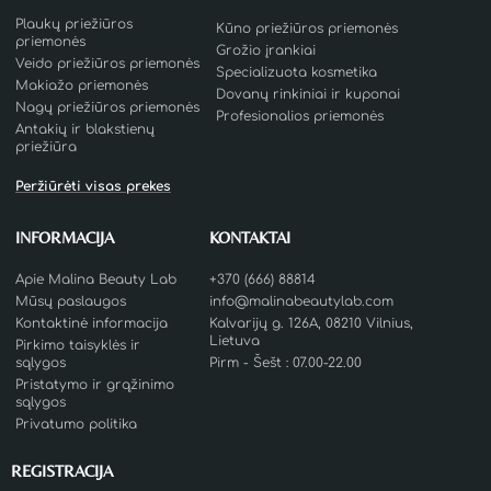
Plaukų priežiūros
Kūno priežiūros priemonės
priemonės
Grožio įrankiai
Veido priežiūros priemonės
Specializuota kosmetika
Makiažo priemonės
Dovanų rinkiniai ir kuponai
Nagų priežiūros priemonės
Profesionalios priemonės
Antakių ir blakstienų
priežiūra
Peržiūrėti visas prekes
INFORMACIJA
KONTAKTAI
Apie Malina Beauty Lab
+370 (666) 88814
Mūsų paslaugos
info@malinabeautylab.com
Kontaktinė informacija
Kalvarijų g. 126A, 08210 Vilnius,
Lietuva
Pirkimo taisyklės ir
sąlygos
Pirm - Šešt : 07.00-22.00
Pristatymo ir grąžinimo
sąlygos
Privatumo politika
REGISTRACIJA