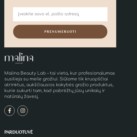
PRENUMERUOTI
Malina Beauty Lab – tai vieta, kur profesionalumas
susilieja su meile grožiui. Siūlome tik kruopščiai
atrinktus, aukščiausios kokybės grožio produktus,
kurie sukurti tam, kad pabrėžtų jūsų unikalų ir
natūralų žavesį.
PARDUOTUVĖ