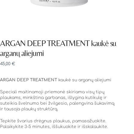
ARGAN DEEP TREATMENT kaukė su
arganų aliejumi
45,00
€
ARGAN DEEP TREATMENT
kaukė su arganų aliejumi
Speciali maitinamoji priemonė skiriama visų tipų
plaukams, minkština garbanas, išlygina kutikulę ir
suteikia švelnumo bei žvilgesio, palengvina šukavimą
ir tausoja plaukų struktūrą.
Tepkite švarius drėgnus plaukus, pamasažuokite.
Palaikykite 3-5 minutes, iššukuokite ir išskalaukite.