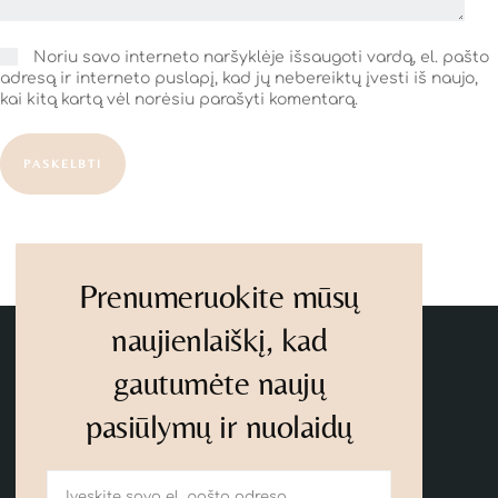
Noriu savo interneto naršyklėje išsaugoti vardą, el. pašto
adresą ir interneto puslapį, kad jų nebereiktų įvesti iš naujo,
kai kitą kartą vėl norėsiu parašyti komentarą.
PASKELBTI
Prenumeruokite mūsų
naujienlaiškį, kad
gautumėte naujų
pasiūlymų ir nuolaidų