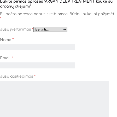
Būkite pirmas aprašęs “ARGAN DEEP TREATMENT kaukė su
arganų aliejumi”
El. pašto adresas nebus skelbiamas.
Būtini laukeliai pažymėti
*
Jūsų įvertinimas
*
Name
*
Email
*
Jūsų atsiliepimas
*