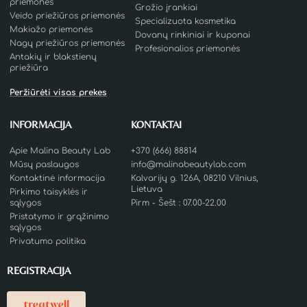
priemonės
Grožio įrankiai
Veido priežiūros priemonės
Specializuota kosmetika
Makiažo priemonės
Dovanų rinkiniai ir kuponai
Nagų priežiūros priemonės
Profesionalios priemonės
Antakių ir blakstienų
priežiūra
Peržiūrėti visas prekes
INFORMACIJA
KONTAKTAI
Apie Malina Beauty Lab
+370 (666) 88814
Mūsų paslaugos
info@malinabeautylab.com
Kontaktinė informacija
Kalvarijų g. 126A, 08210 Vilnius,
Lietuva
Pirkimo taisyklės ir
sąlygos
Pirm - Šešt : 07.00-22.00
Pristatymo ir grąžinimo
sąlygos
Privatumo politika
REGISTRACIJA