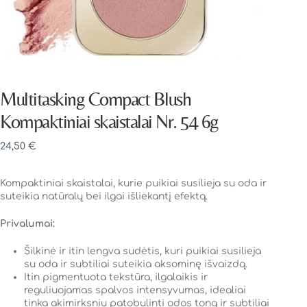
Multitasking Compact Blush
Kompaktiniai skaistalai Nr. 54 6g
24,50
€
Kompaktiniai skaistalai, kurie puikiai susilieja su oda ir
suteikia natūralų bei ilgai išliekantį efektą.
Privalumai:
Šilkinė ir itin lengva sudėtis, kuri puikiai susilieja
su oda ir subtiliai suteikia aksominę išvaizdą.
Itin pigmentuota tekstūra, ilgalaikis ir
reguliuojamas spalvos intensyvumas, idealiai
tinka akimirksniu patobulinti odos toną ir subtiliai