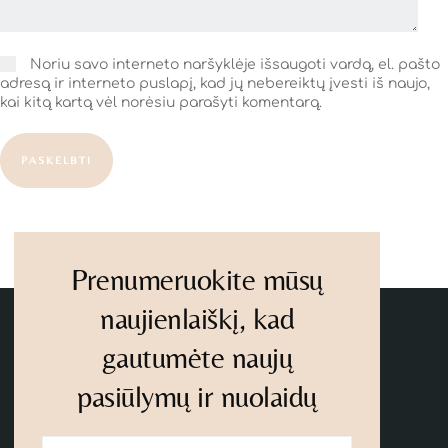
Noriu savo interneto naršyklėje išsaugoti vardą, el. pašto
adresą ir interneto puslapį, kad jų nebereiktų įvesti iš naujo,
kai kitą kartą vėl norėsiu parašyti komentarą.
PASKELBTI
Prenumeruokite mūsų
naujienlaiškį, kad
gautumėte naujų
pasiūlymų ir nuolaidų