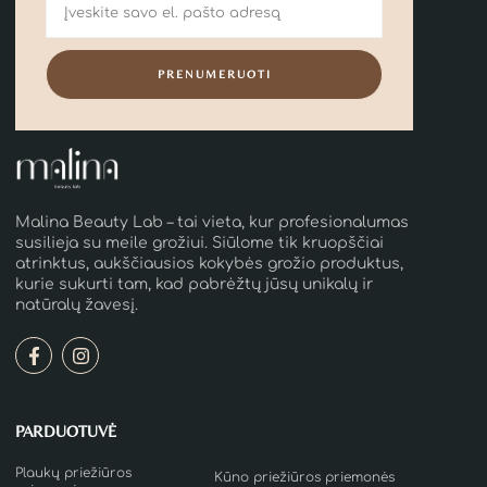
PRENUMERUOTI
Malina Beauty Lab – tai vieta, kur profesionalumas
susilieja su meile grožiui. Siūlome tik kruopščiai
atrinktus, aukščiausios kokybės grožio produktus,
kurie sukurti tam, kad pabrėžtų jūsų unikalų ir
natūralų žavesį.
PARDUOTUVĖ
Plaukų priežiūros
Kūno priežiūros priemonės