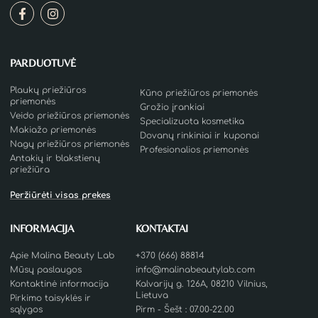
PARDUOTUVĖ
Plaukų priežiūros
Kūno priežiūros priemonės
priemonės
Grožio įrankiai
Veido priežiūros priemonės
Specializuota kosmetika
Makiažo priemonės
Dovanų rinkiniai ir kuponai
Nagų priežiūros priemonės
Profesionalios priemonės
Antakių ir blakstienų
priežiūra
Peržiūrėti visas prekes
INFORMACIJA
KONTAKTAI
Apie Malina Beauty Lab
+370 (666) 88814
Mūsų paslaugos
info@malinabeautylab.com
Kontaktinė informacija
Kalvarijų g. 126A, 08210 Vilnius,
Lietuva
Pirkimo taisyklės ir
sąlygos
Pirm - Šešt : 07.00-22.00