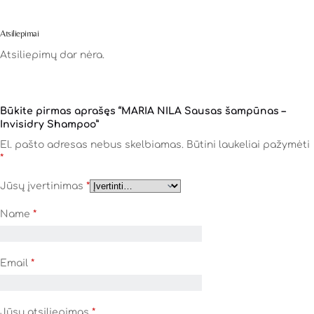
Atsiliepimai
Atsiliepimų dar nėra.
Būkite pirmas aprašęs “MARIA NILA Sausas šampūnas –
Invisidry Shampoo”
El. pašto adresas nebus skelbiamas.
Būtini laukeliai pažymėti
*
Jūsų įvertinimas
*
Name
*
Email
*
Jūsų atsiliepimas
*