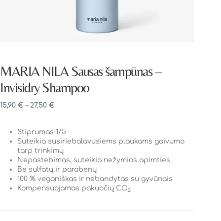
MARIA NILA Sausas šampūnas –
Invisidry Shampoo
15,90
€
–
27,50
€
Stiprumas 1/5
Suteikia susiriebalavusiems plaukams gaivumo
tarp trinkimų
Nepastebimas, suteikia nežymios apimties
Be sulfatų ir parabenų
100 % veganiškas ir nebandytas su gyvūnais
Kompensuojamas pakuočių CO
2