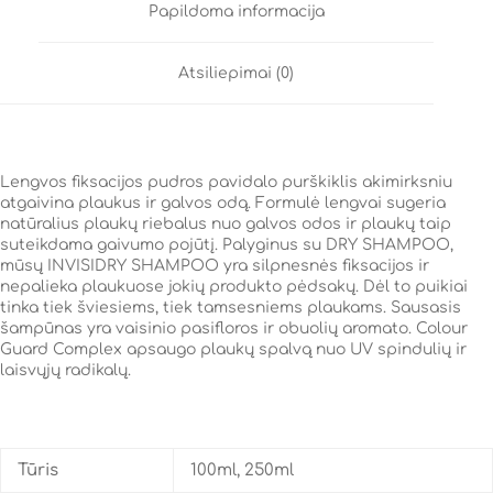
Papildoma informacija
Atsiliepimai (0)
Lengvos fiksacijos pudros pavidalo purškiklis akimirksniu
atgaivina plaukus ir galvos odą. Formulė lengvai sugeria
natūralius plaukų riebalus nuo galvos odos ir plaukų taip
suteikdama gaivumo pojūtį. Palyginus su DRY SHAMPOO,
mūsų INVISIDRY SHAMPOO yra silpnesnės fiksacijos ir
nepalieka plaukuose jokių produkto pėdsakų. Dėl to puikiai
tinka tiek šviesiems, tiek tamsesniems plaukams. Sausasis
šampūnas yra vaisinio pasifloros ir obuolių aromato. Colour
Guard Complex apsaugo plaukų spalvą nuo UV spindulių ir
laisvųjų radikalų.
Tūris
100ml, 250ml