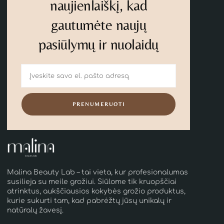
naujienlaiškį, kad
gautumėte naujų
pasiūlymų ir nuolaidų
PRENUMERUOTI
Malina Beauty Lab – tai vieta, kur profesionalumas
susilieja su meile grožiui. Siūlome tik kruopščiai
atrinktus, aukščiausios kokybės grožio produktus,
kurie sukurti tam, kad pabrėžtų jūsų unikalų ir
natūralų žavesį.