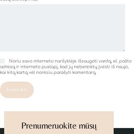
Noriu savo interneto naršyklėje išsaugoti vardą, el. pašto
adresą ir interneto puslapį, kad jų nebereiktų įvesti iš naujo,
kai kitą kartą vėl norėsiu parašyti komentarą.
PASKELBTI
Prenumeruokite mūsų