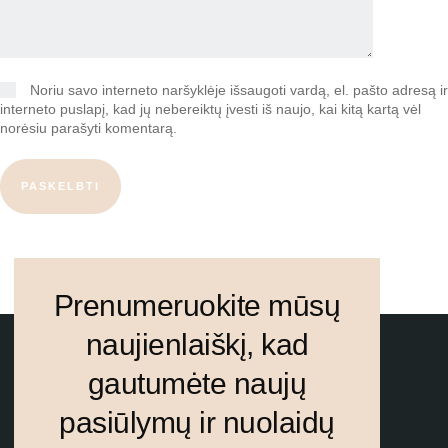
Noriu savo interneto naršyklėje išsaugoti vardą, el. pašto adresą ir
interneto puslapį, kad jų nebereiktų įvesti iš naujo, kai kitą kartą vėl
norėsiu parašyti komentarą.
PASKELBTI
Prenumeruokite mūsų
naujienlaiškį, kad
gautumėte naujų
pasiūlymų ir nuolaidų