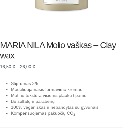
MARIA NILA Molio vaškas – Clay
wax
16,50
€
–
26,00
€
Stiprumas 3/5
Modeliuojamasis formavimo kremas
Matinė tekstūra visiems plaukų tipams
Be sulfatų ir parabenų
100% veganiškas ir nebandytas su gyvūnais
Kompensuojamas pakuočių CO
2