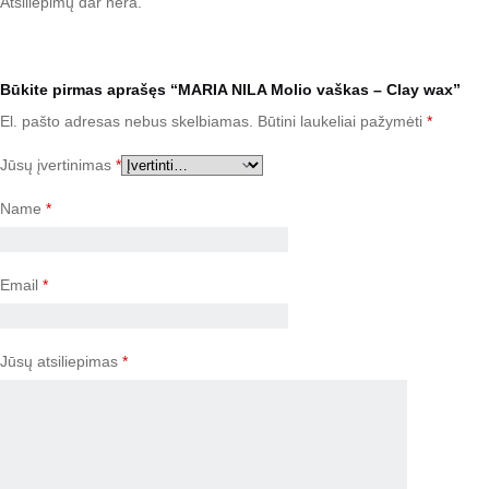
Atsiliepimų dar nėra.
Būkite pirmas aprašęs “MARIA NILA Molio vaškas – Clay wax”
El. pašto adresas nebus skelbiamas.
Būtini laukeliai pažymėti
*
Jūsų įvertinimas
*
Name
*
Email
*
Jūsų atsiliepimas
*