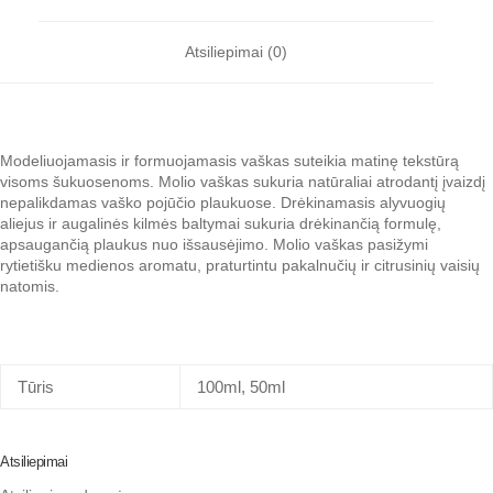
Atsiliepimai (0)
Modeliuojamasis ir formuojamasis vaškas suteikia matinę tekstūrą
visoms šukuosenoms. Molio vaškas sukuria natūraliai atrodantį įvaizdį
nepalikdamas vaško pojūčio plaukuose. Drėkinamasis alyvuogių
aliejus ir augalinės kilmės baltymai sukuria drėkinančią formulę,
apsaugančią plaukus nuo išsausėjimo. Molio vaškas pasižymi
rytietišku medienos aromatu, praturtintu pakalnučių ir citrusinių vaisių
natomis.
Tūris
100ml, 50ml
Atsiliepimai