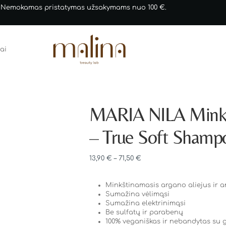
 Nemokamas pristatymas užsakymams nuo 100 €.
ai
MARIA NILA Minkš
– True Soft Shamp
13,90
€
–
71,50
€
Minkštinamasis argano aliejus ir a
Sumažina vėlimąsi
Sumažina elektrinimąsi
Be sulfatų ir parabenų
100% veganiškas ir nebandytas su 