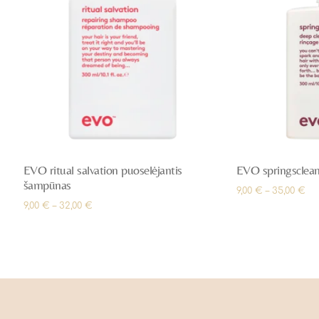
EVO ritual salvation puoselėjantis
EVO springsclean 
šampūnas
9,00
€
–
35,00
€
9,00
€
–
32,00
€