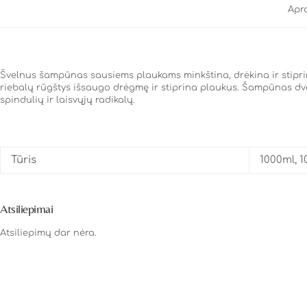
Apr
Švelnus šampūnas sausiems plaukams minkština, drėkina ir stiprina
riebalų rūgštys išsaugo drėgmę ir stiprina plaukus. Šampūnas dve
spindulių ir laisvųjų radikalų.
Tūris
1000ml, 1
Atsiliepimai
Atsiliepimų dar nėra.