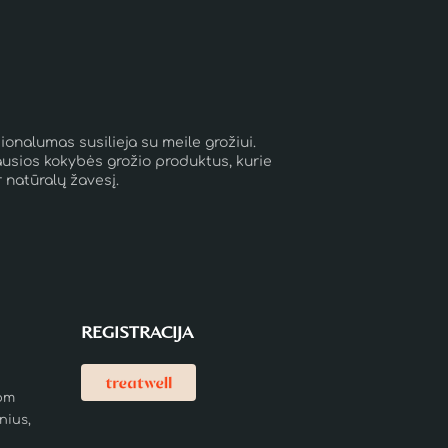
ionalumas susilieja su meile grožiui.
ausios kokybės grožio produktus, kurie
r natūralų žavesį.
REGISTRACIJA
om
lnius,