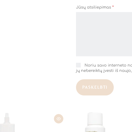
Jūsų atsiliepimas
*
Noriu savo interneto nar
jų nebereiktų įvesti iš naujo
PASKELBTI