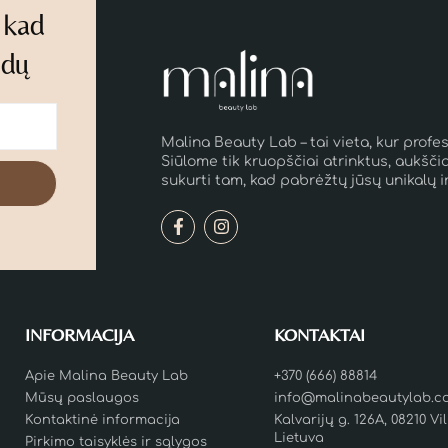
 kad
idų
Malina Beauty Lab – tai vieta, kur profes
Siūlome tik kruopščiai atrinktus, aukšči
sukurti tam, kad pabrėžtų jūsų unikalų i
INFORMACIJA
KONTAKTAI
Apie Malina Beauty Lab
+370 (666) 88814
Mūsų paslaugos
info@malinabeautylab.c
Kontaktinė informacija
Kalvarijų g. 126A, 08210 Vi
Lietuva
Pirkimo taisyklės ir sąlygos