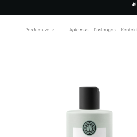
🎁
Parduotuvė
Apie mus
Paslaugos
Kontakt