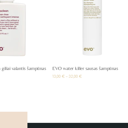
giliai valantis šampūnas
EVO water killer sausas šampūnas
13,00
€
–
32,00
€