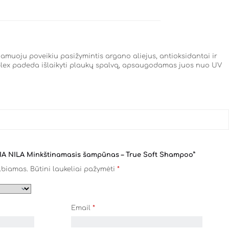
amuoju poveikiu pasižymintis argano aliejus, antioksidantai ir
mplex padeda išlaikyti plaukų spalvą, apsaugodamas juos nuo UV
RIA NILA Minkštinamasis šampūnas – True Soft Shampoo”
lbiamas.
Būtini laukeliai pažymėti
*
Email
*