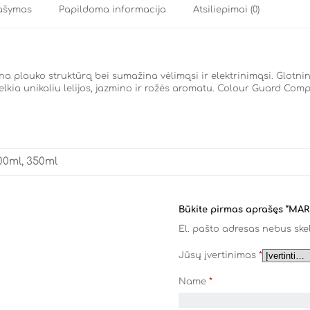
ašymas
Papildoma informacija
Atsiliepimai (0)
 plauko struktūrą bei sumažina vėlimąsi ir elektrinimąsi. Glotnin
lkia unikaliu lelijos, jazmino ir rožės aromatu. Colour Guard Co
00ml, 350ml
Būkite pirmas aprašęs “MA
El. pašto adresas nebus ske
Jūsų įvertinimas
*
Name
*