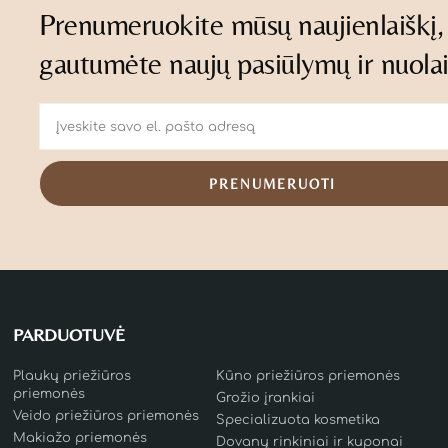
Prenumeruokite mūsų naujienlaiškį,
gautumėte naujų pasiūlymų ir nuola
PRENUMERUOTI
PARDUOTUVĖ
Plaukų priežiūros
Kūno priežiūros priemonės
priemonės
Grožio įrankiai
Veido priežiūros priemonės
Specializuota kosmetika
Makiažo priemonės
Dovanų rinkiniai ir kuponai