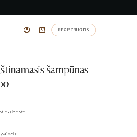
REGISTRUOTIS
tinamasis šampūnas
oo
ntioksidantai
gyvūnais