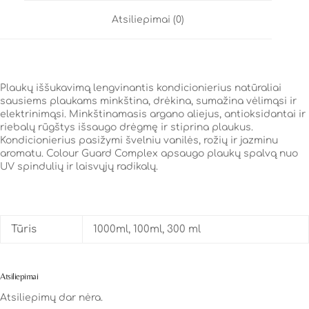
Atsiliepimai (0)
Plaukų iššukavimą lengvinantis kondicionierius natūraliai
sausiems plaukams minkština, drėkina, sumažina vėlimąsi ir
elektrinimąsi. Minkštinamasis argano aliejus, antioksidantai ir
riebalų rūgštys išsaugo drėgmę ir stiprina plaukus.
Kondicionierius pasižymi švelniu vanilės, rožių ir jazminu
aromatu. Colour Guard Complex apsaugo plaukų spalvą nuo
UV spindulių ir laisvųjų radikalų.
Tūris
1000ml, 100ml, 300 ml
Atsiliepimai
Atsiliepimų dar nėra.