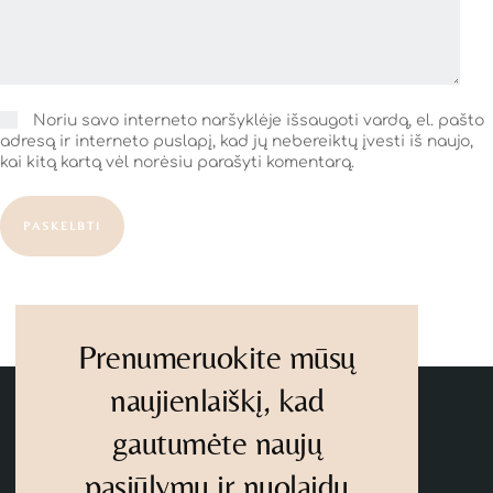
Noriu savo interneto naršyklėje išsaugoti vardą, el. pašto
adresą ir interneto puslapį, kad jų nebereiktų įvesti iš naujo,
kai kitą kartą vėl norėsiu parašyti komentarą.
PASKELBTI
Prenumeruokite mūsų
naujienlaiškį, kad
gautumėte naujų
pasiūlymų ir nuolaidų