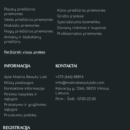
Plaukų priežiūros
Kūno priežiūros priemonės
priemonės
Grožio įrankiai
Veido priežiūros priemonės
Specializuota kosmetika
Makiažo priemonės
Dovanų rinkiniai ir kuponai
Nagų priežiūros priemonės
Profesionalios priemonės
Antakių ir blakstienų
priežiūra
Peržiūrėti visas prekes
INFORMACIJA
KONTAKTAI
Apie Malina Beauty Lab
+370 (666) 88814
Mūsų paslaugos
info@malinabeautylab.com
Kontaktinė informacija
Kalvarijų g. 126A, 08210 Vilnius,
Lietuva
Pirkimo taisyklės ir
sąlygos
Pirm - Šešt : 07.00-22.00
Pristatymo ir grąžinimo
sąlygos
Privatumo politika
REGISTRACIJA