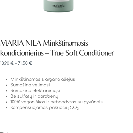
MARIA NILA Minkštinamasis
kondicionierius – True Soft Conditioner
13,90
€
–
71,50
€
Minkštinamasis argano aliejus
Sumažina vėlimąsi
Sumažina elektrinimąsi
Be sulfatų ir parabenų
100% veganiškas ir nebandytas su gyvūnais
Kompensuojamas pakuočių CO
2