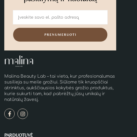
PRENUMERUOTI
Malina Beauty Lab – tai vieta, kur profesionalumas
susilieja su meile grožiui. Siūlome tik kruopščiai
atrinktus, aukščiausios kokybės grožio produktus,
kurie sukurti tam, kad pabrėžtų jūsų unikalų ir
natūralų žavesį.
PARDUOTUVĖ