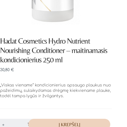
Hadat Cosmetics Hydro Nutrient
Nourishing Conditioner – maitinamasis
kondicionierius 250 ml
30,80
€
„Viskas viename“ kondicionierius apsaugo plaukus nuo
pažeidimų, sulaikydamas drėgmę kiekviename plauke,
todėl tampa lygūs ir žvilgantys.
Į KREPŠELĮ