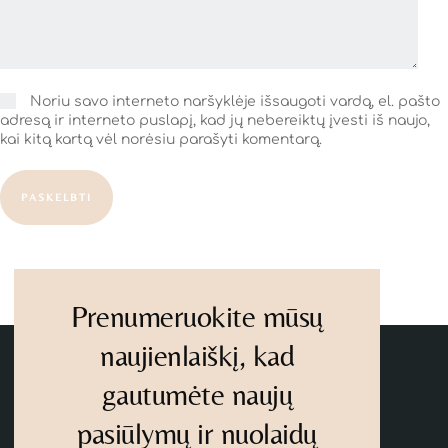
Noriu savo interneto naršyklėje išsaugoti vardą, el. pašto
adresą ir interneto puslapį, kad jų nebereiktų įvesti iš naujo,
kai kitą kartą vėl norėsiu parašyti komentarą.
PASKELBTI
Prenumeruokite mūsų
naujienlaiškį, kad
gautumėte naujų
pasiūlymų ir nuolaidų