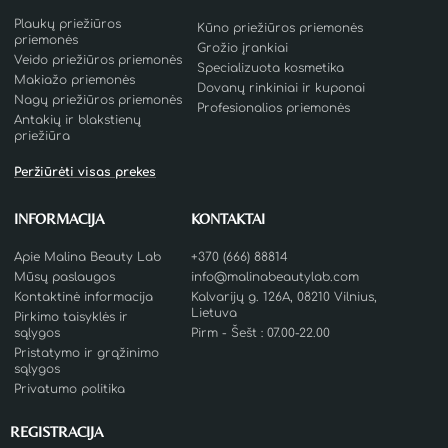
Plaukų priežiūros
Kūno priežiūros priemonės
priemonės
Grožio įrankiai
Veido priežiūros priemonės
Specializuota kosmetika
Makiažo priemonės
Dovanų rinkiniai ir kuponai
Nagų priežiūros priemonės
Profesionalios priemonės
Antakių ir blakstienų
priežiūra
Peržiūrėti visas prekes
INFORMACIJA
KONTAKTAI
Apie Malina Beauty Lab
+370 (666) 88814
Mūsų paslaugos
info@malinabeautylab.com
Kontaktinė informacija
Kalvarijų g. 126A, 08210 Vilnius,
Lietuva
Pirkimo taisyklės ir
sąlygos
Pirm - Šešt : 07.00-22.00
Pristatymo ir grąžinimo
sąlygos
Privatumo politika
REGISTRACIJA