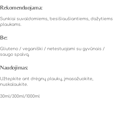
Rekomenduojama:
Sunkiai suvaldomiems, besišiaušiantiems, dažytiems
plaukams.
Be:
Gliuteno / veganiški / netestuojami su gyvūnais /
saugo spalvą.
Naudojimas:
Užtepkite ant drėgnų plaukų, įmasažuokite,
nuskalaukite.
30ml/300ml/1000ml