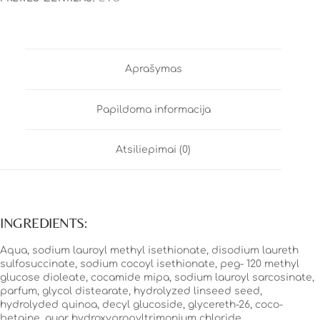
Aprašymas
Papildoma informacija
Atsiliepimai (0)
INGREDIENTS:
Aqua, sodium lauroyl methyl isethionate, disodium laureth
sulfosuccinate, sodium cocoyl isethionate, peg- 120 methyl
glucose dioleate, cocamide mipa, sodium lauroyl sarcosinate,
parfum, glycol distearate, hydrolyzed linseed seed,
hydrolyded quinoa, decyl glucoside, glycereth-26, coco-
betaine, guar hydroxypropyltrimonium chloride,