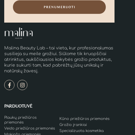
PRENUMERUOTI
Malina Beauty Lab – tai vieta, kur profesionalumas
susilieja su meile grožiui. Siūlome tik kruopščiai
atrinktus, aukščiausios kokybės grožio produktus,
kurie sukurti tam, kad pabrėžtų jūsų unikalų ir
natūralų žavesį.
PARDUOTUVĖ
Plaukų priežiūros
Kūno priežiūros priemonės
priemonės
Grožio įrankiai
Veido priežiūros priemonės
Specializuota kosmetika
Makiažo priemonės