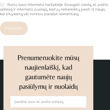
Noriu savo interneto naršyklėje išsaugoti vardą, el. pašto
adresą ir interneto puslapį, kad jų nebereiktų įvesti iš naujo,
kai kitą kartą vėl norėsiu parašyti komentarą.
PASKELBTI
Prenumeruokite mūsų
naujienlaiškį, kad
gautumėte naujų
pasiūlymų ir nuolaidų