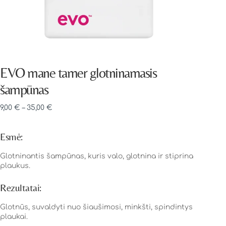
EVO mane tamer glotninamasis
šampūnas
9,00
€
–
35,00
€
Esmė:
Glotninantis šampūnas, kuris valo, glotnina ir stiprina
plaukus.
Rezultatai:
Glotnūs, suvaldyti nuo šiaušimosi, minkšti, spindintys
plaukai.