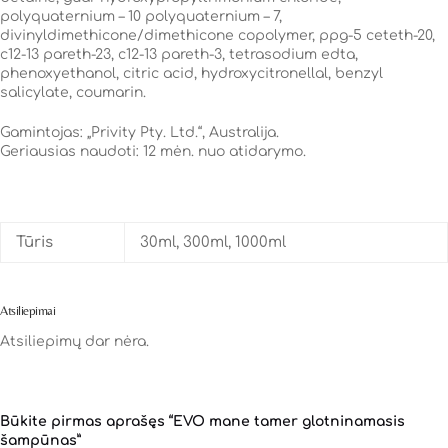
polyquaternium – 10 polyquaternium – 7,
divinyldimethicone/dimethicone copolymer, ppg-5 ceteth-20,
c12-13 pareth-23, c12-13 pareth-3, tetrasodium edta,
phenoxyethanol, citric acid, hydroxycitronellal, benzyl
salicylate, coumarin.
Gamintojas: „Privity Pty. Ltd.“, Australija.
Geriausias naudoti: 12 mėn. nuo atidarymo.
Tūris
30ml, 300ml, 1000ml
Atsiliepimai
Atsiliepimų dar nėra.
Būkite pirmas aprašęs “EVO mane tamer glotninamasis
šampūnas”