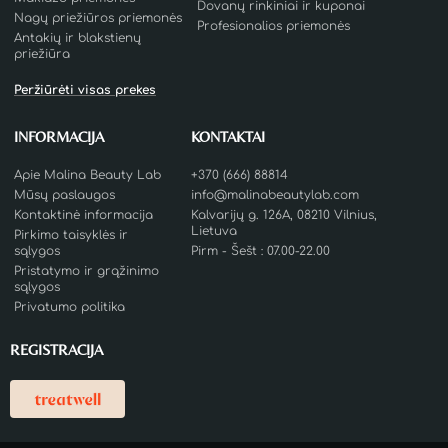
Dovanų rinkiniai ir kuponai
Nagų priežiūros priemonės
Profesionalios priemonės
Antakių ir blakstienų
priežiūra
Peržiūrėti visas prekes
INFORMACIJA
KONTAKTAI
Apie Malina Beauty Lab
+370 (666) 88814
Mūsų paslaugos
info@malinabeautylab.com
Kontaktinė informacija
Kalvarijų g. 126A, 08210 Vilnius,
Lietuva
Pirkimo taisyklės ir
sąlygos
Pirm - Šešt : 07.00-22.00
Pristatymo ir grąžinimo
sąlygos
Privatumo politika
REGISTRACIJA