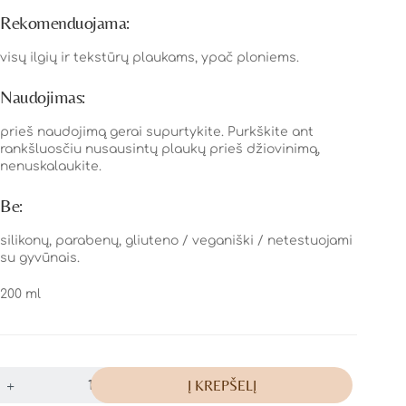
Rekomenduojama:
visų ilgių ir tekstūrų plaukams, ypač ploniems.
Naudojimas:
prieš naudojimą gerai supurtykite. Purkškite ant
rankšluosčiu nusausintų plaukų prieš džiovinimą,
nenuskalaukite.
Be:
silikonų, parabenų, gliuteno / veganiški / netestuojami
su gyvūnais.
200 ml
Į KREPŠELĮ