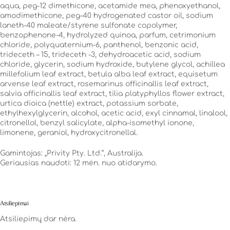
aqua, peg-12 dimethicone, acetamide mea, phenoxyethanol,
amodimethicone, peg-40 hydrogenated castor oil, sodium
laneth-40 maleate/styrene sulfonate copolymer,
benzophenone-4, hydrolyzed quinoa, parfum, cetrimonium
chloride, polyquaternium-6, panthenol, benzonic acid,
trideceth – 15, trideceth -3, dehydroacetic acid, sodium
chloride, glycerin, sodium hydroxide, butylene glycol, achillea
millefolium leaf extract, betula alba leaf extract, equisetum
arvense leaf extract, rosemarinus officinallis leaf extract,
salvia officinallis leaf extract, tilia platyphyllos flower extract,
urtica dioica (nettle) extract, potassium sorbate,
ethylhexylglycerin, alcohol, acetic acid, exyl cinnamal, linalool,
citronellol, benzyl salicylate, alpha-isomethyl ionone,
limonene, geraniol, hydroxycitronellal.
Gamintojas: „Privity Pty. Ltd.“, Australija.
Geriausias naudoti: 12 mėn. nuo atidarymo.
Atsiliepimai
Atsiliepimų dar nėra.