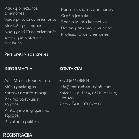
Plaukų priežiūros
Kūno priežiūros priemonės
priemonės
Grožio įrankiai
Veido priežiūros priemonės
Specializuota kosmetika
Makiažo priemonės
Dovanų rinkiniai ir kuponai
Nagų priežiūros priemonės
Profesionalios priemonės
Antakių ir blakstienų
priežiūra
Peržiūrėti visas prekes
INFORMACIJA
KONTAKTAI
Apie Malina Beauty Lab
+370 (666) 88814
Mūsų paslaugos
info@malinabeautylab.com
Kontaktinė informacija
Kalvarijų g. 126A, 08210 Vilnius,
Lietuva
Pirkimo taisyklės ir
sąlygos
Pirm - Šešt : 07.00-22.00
Pristatymo ir grąžinimo
sąlygos
Privatumo politika
REGISTRACIJA