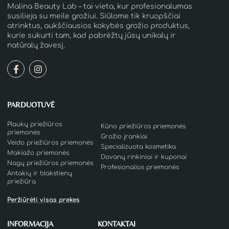
Malina Beauty Lab – tai vieta, kur profesionalumas
susilieja su meile grožiui. Siūlome tik kruopščiai
atrinktus, aukščiausios kokybės grožio produktus,
kurie sukurti tam, kad pabrėžtų jūsų unikalų ir
natūralų žavesį.
PARDUOTUVĖ
Plaukų priežiūros
Kūno priežiūros priemonės
priemonės
Grožio įrankiai
Veido priežiūros priemonės
Specializuota kosmetika
Makiažo priemonės
Dovanų rinkiniai ir kuponai
Nagų priežiūros priemonės
Profesionalios priemonės
Antakių ir blakstienų
priežiūra
Peržiūrėti visas prekes
INFORMACIJA
KONTAKTAI