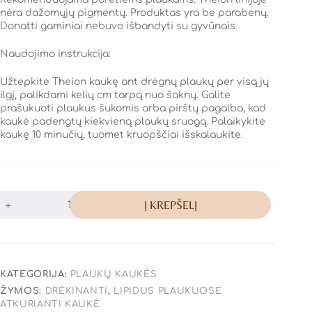
nėra dažomųjų pigmentų. Produktas yra be parabenų.
Donatti gaminiai nebuvo išbandyti su gyvūnais.
Naudojimo instrukcija:
Užtepkite Theion kaukę ant drėgnų plaukų per visą jų
ilgį, palikdami kelių cm tarpą nuo šaknų. Galite
prašukuoti plaukus šukomis arba pirštų pagalba, kad
kaukė padengtų kiekvieną plaukų sruogą. Palaikykite
kaukę 10 minučių, tuomet kruopščiai išskalaukite.
Į KREPŠELĮ
KATEGORIJA:
PLAUKŲ KAUKĖS
ŽYMOS:
DRĖKINANTI
,
LIPIDUS PLAUKUOSE
ATKURIANTI KAUKĖ