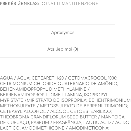
PREKĖS ŽENKLAS:
DONATTI MANUTENZIONE
Aprašymas
Atsiliepimai (0)
AQUA / ÁGUA; CETEARETH-20 / CETOMACROGOL 1000;
CETRIMONIUM CHLORIDE QUATERNARIO DE AMÔNIO;
BEHENAMIDOPROPYL DIMETHYLAMINE /
BERRENAMIDOPROPIL DIMETILAMINA; ISOPROPYL
MYRISTATE /MIRISTRATO DE ISOPROPILA; BEHENTRIMONIUM
METHOSULFATE / METOSSULFATO DE BERRENILTRIMONIO;
CETEARYL ALCOHOL / ALCOOL CETOESTEARÍLICO;
THEOBROMA GRANDIFLORUM SEED BUTTER / MANTEIGA
DE CUPUAÇU; PARFUM / FRAGRÂNCIA; LACTIC ACID / ACIDO
LACTICO; AMODIMETHICONE / AMODIMETICONA;