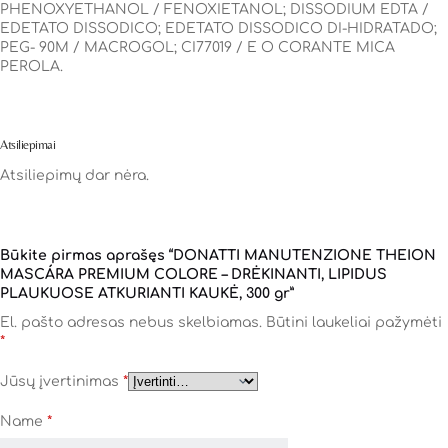
PHENOXYETHANOL / FENOXIETANOL; DISSODIUM EDTA /
EDETATO DISSODICO; EDETATO DISSODICO DI-HIDRATADO;
PEG- 90M / MACROGOL; CI77019 / E O CORANTE MICA
PEROLA.
Atsiliepimai
Atsiliepimų dar nėra.
Būkite pirmas aprašęs “DONATTI MANUTENZIONE THEION
MASCÁRA PREMIUM COLORE – DRĖKINANTI, LIPIDUS
PLAUKUOSE ATKURIANTI KAUKĖ, 300 gr”
El. pašto adresas nebus skelbiamas.
Būtini laukeliai pažymėti
*
Jūsų įvertinimas
*
Name
*