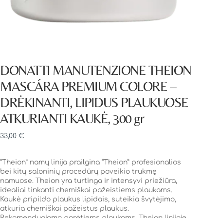
DONATTI MANUTENZIONE THEION
MASCÁRA PREMIUM COLORE –
DRĖKINANTI, LIPIDUS PLAUKUOSE
ATKURIANTI KAUKĖ, 300 gr
33,00
€
“Theion” namų linija prailgina “Theion” profesionalios
bei kitų saloninių procedūrų poveikio trukmę
namuose. Theion yra turtinga ir intensyvi priežiūra,
idealiai tinkanti chemiškai pažeistiems plaukams.
Kaukė pripildo plaukus lipidais, suteikia švytėjimo,
atkuria chemiškai pažeistus plaukus.
Rekomenduojama porėtiems plaukams. Theion linijoje